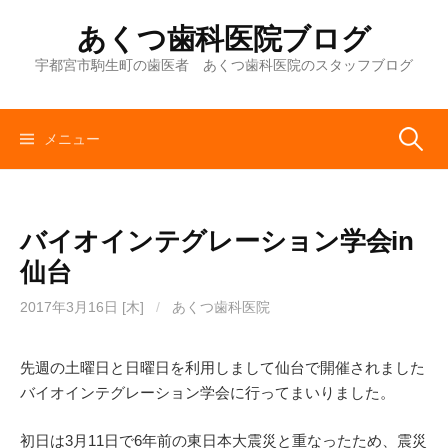
コ
あくつ歯科医院ブログ
ン
テ
宇都宮市駒生町の歯医者 あくつ歯科医院のスタッフブログ
ン
ツ
へ
検
メニュー
ス
キ
索:
ッ
バイオインテグレーション学会in
プ
仙台
2017年3月16日 [木]
/
あくつ歯科医院
先週の土曜日と日曜日を利用しまして仙台で開催されました
バイオインテグレーション学会に行ってまいりました。
初日は3月11日で6年前の東日本大震災と重なったため、震災