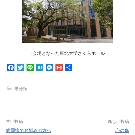
↑会場となった東北大学さくらホール
F
T
L
H
M
G
共
a
w
i
a
e
m
有
c
i
n
t
s
a
未分類
e
t
e
e
s
i
b
t
n
e
l
o
e
a
n
o
r
g
k
e
投
古い投稿
新しい投稿
r
歯周病でお悩みの方へ
心の扉
稿